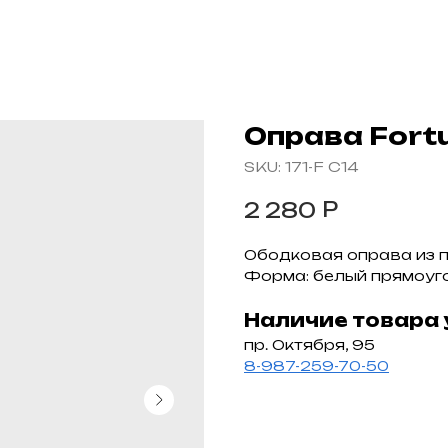
Оправа Fort
SKU:
171-F C14
Р
2 280
Ободковая оправа из п
Форма: белый прямоуго
Наличие товара 
пр. Октября, 95
8-987-259-70-50