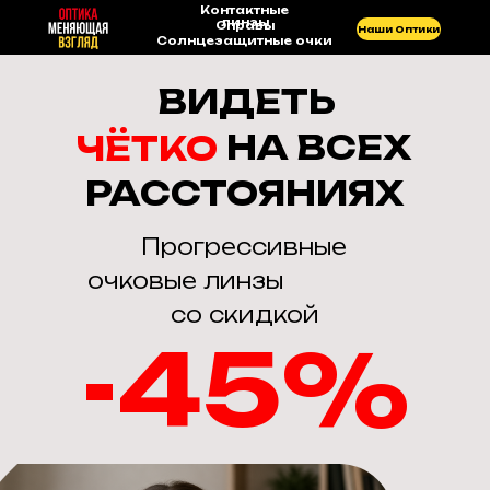
Контактные
линзы
Оправы
Наши Оптики
Солнцезащитные очки
ВИДЕТЬ
НА ВСЕХ
ЧЁТКО
РАССТОЯНИЯХ
Прогрессивные
очковые линзы
со скидкой
-45%