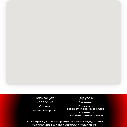
Навигация
Другое
Коллекции
Лицензии
Оптики
Политика
обработки cookie-файлов
Запись на приём
Политика
конфиденциальности
ООО «ГрандОптика» Юр. адрес: 426077, Удмуртская
Республика, г.о. город Ижевск, г. Ижевск, ул.